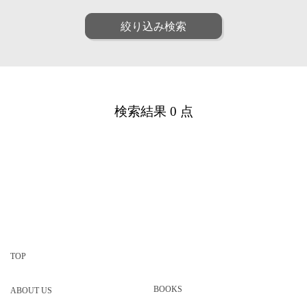
ファッション
ポップ
人物
女性
絞り込み検索
リアル
アート
男性
子供
和・毛筆
油画
シニア
ファミリー
水彩
パステル
ペア
動物
線画
漫画
植物
建物
アニメ・ゲーム
装画・抽象
風景
乗り物
童画・絵本
デジタル
検索結果 0 点
食べ物
雑貨・静物・インテリア
アイソメトリック
インフォグラフィック
ビジネス
医療
クラフト・工芸・立体
美容
子育て・教育
カリグラフィ
柄・パターン
カレンダー・季節・催事
ルポ・解説図
TOP
BOOKS
ABOUT US