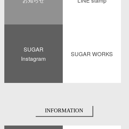
LINE stamp
お知らせ
2026年8月13日（木）〜 2026年
ハコイヌのLINEスタンプ第三弾発
8月16日（日）まで
売中
2026/08/07
2026/06/15
海老名 佐知子
2026/08/07
SUGAR
SUGAR WORKS
Instagram
SUGAR Illustrators' Clubの
SUGAR WORKS アップしました
公式Instagramを開設
2026/04/30
2026/04/30
INFORMATION