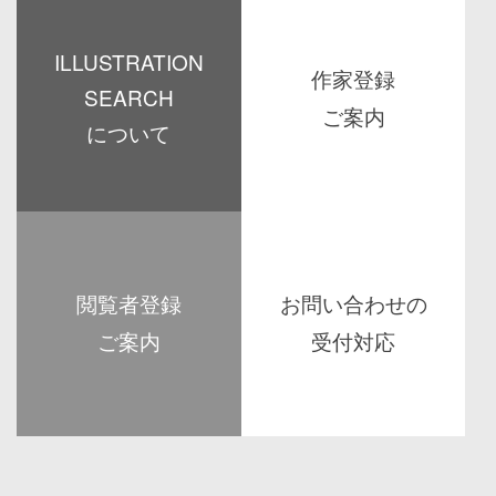
ILLUSTRATION
作家登録
SEARCH
ご案内
について
SUGAR WEB 作家・作品検索に
新規作家登録、有料会員への切替
石渡芙美
ついて
受付
2026/08/07
2025/05/30
2025/05/30
閲覧者登録
お問い合わせの
ご案内
受付対応
新しくなったSUGAR WEBに加わ
新しくなったSUGAR WEBのお問
った新しい機能「閲覧者登録」を
い合わせ先と受付対応のご案内
2025/05/30
2025/05/30
お試しください