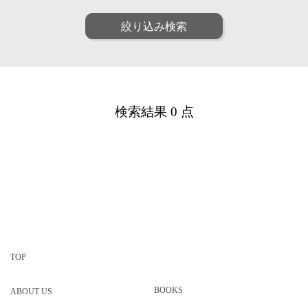
ファッション
ポップ
人物
女性
絞り込み検索
リアル
アート
男性
子供
和・毛筆
油画
シニア
ファミリー
水彩
パステル
ペア
動物
線画
漫画
植物
建物
アニメ・ゲーム
装画・抽象
風景
乗り物
童画・絵本
デジタル
検索結果 0 点
食べ物
雑貨・静物・インテリア
アイソメトリック
インフォグラフィック
ビジネス
医療
クラフト・工芸・立体
美容
子育て・教育
カリグラフィ
柄・パターン
カレンダー・季節・催事
ルポ・解説図
TOP
BOOKS
ABOUT US