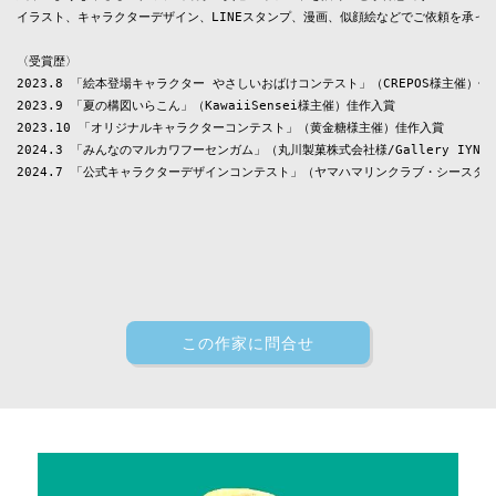
イラスト、キャラクターデザイン、LINEスタンプ、漫画、似顔絵などでご依頼を承って
〈受賞歴〉

2023.8 「絵本登場キャラクター やさしいおばけコンテスト」（CREPOS様主催）佳作
2023.9 「夏の構図いらこん」（KawaiiSensei様主催）佳作入賞

2023.10 「オリジナルキャラクターコンテスト」（黄金糖様主催）佳作入賞

2024.3 「みんなのマルカワフーセンガム」（丸川製菓株式会社様/Gallery IYN
2024.7 「公式キャラクターデザインコンテスト」（ヤマハマリンクラブ・シースタ
この作家に問合せ