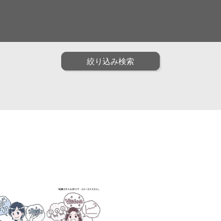
面白い
ファッション
ポップ
油画
水彩
アニメ・ゲーム
装画・抽象
男性
子供
絞り込み検索
トリック
インフォグラフィック
クラフト・工芸・立体
動物
植物
食べ物
雑貨・静物・インテリ
子育て・教育
カリグラフィ
説図