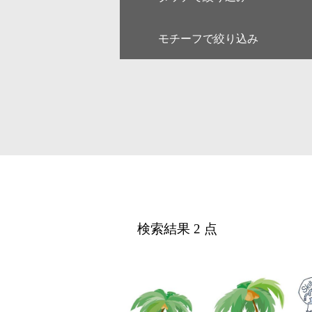
モチーフで絞り込み
キャラクター
ゆるい・
アート
和・毛筆
線画
漫画
人物
女性
デジタル
アイソメ
ファミリー
ペア
風景
乗り物
医療
美容
カレンダー・季節・催事
ルポ・解
検索結果 2 点