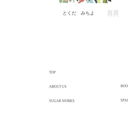
とくだ みちよ
TOP
BOO
ABOUT US
SPA
SUGAR WORKS