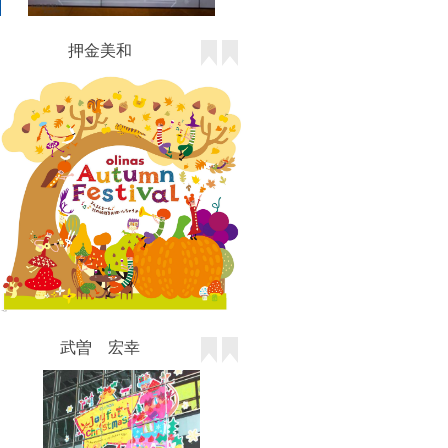
押金美和
武曽 宏幸