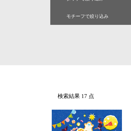
モチーフで絞り込み
キャラクター
ゆるい・
アート
和・毛筆
線画
漫画
人物
女性
デジタル
アイソメ
ファミリー
ペア
風景
乗り物
医療
美容
カレンダー・季節・催事
ルポ・解
検索結果 17 点