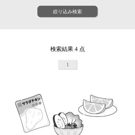
ファッション
ポップ
人物
女性
絞り込み検索
リアル
アート
男性
子供
和・毛筆
油画
シニア
ファミリー
水彩
パステル
ペア
動物
線画
漫画
植物
建物
アニメ・ゲーム
装画・抽象
風景
乗り物
童画・絵本
デジタル
検索結果 4 点
食べ物
雑貨・静物・インテリア
アイソメトリック
インフォグラフィック
ビジネス
医療
クラフト・工芸・立体
1
美容
子育て・教育
カリグラフィ
柄・パターン
カレンダー・季節・催事
ルポ・解説図