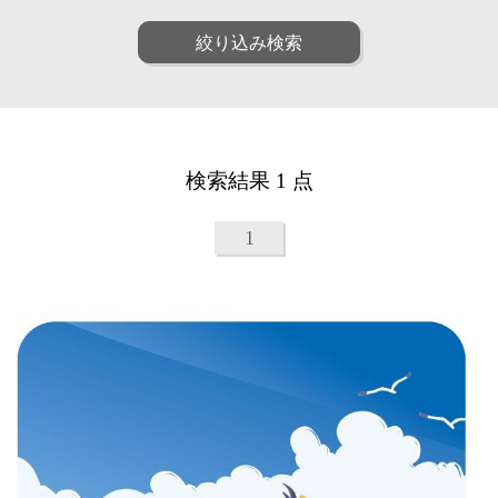
ファッション
ポップ
人物
女性
絞り込み検索
リアル
アート
男性
子供
和・毛筆
油画
シニア
ファミリー
水彩
パステル
ペア
動物
線画
漫画
植物
建物
アニメ・ゲーム
装画・抽象
風景
乗り物
童画・絵本
デジタル
検索結果 1 点
食べ物
雑貨・静物・インテリア
アイソメトリック
インフォグラフィック
ビジネス
医療
クラフト・工芸・立体
1
美容
子育て・教育
カリグラフィ
柄・パターン
カレンダー・季節・催事
ルポ・解説図