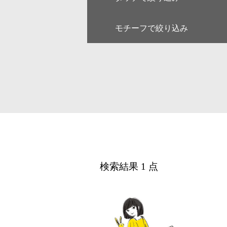
モチーフで絞り込み
キャラクター
ゆるい・
アート
和・毛筆
線画
漫画
人物
女性
デジタル
アイソメ
ファミリー
ペア
風景
乗り物
医療
美容
カレンダー・季節・催事
ルポ・解
検索結果 1 点