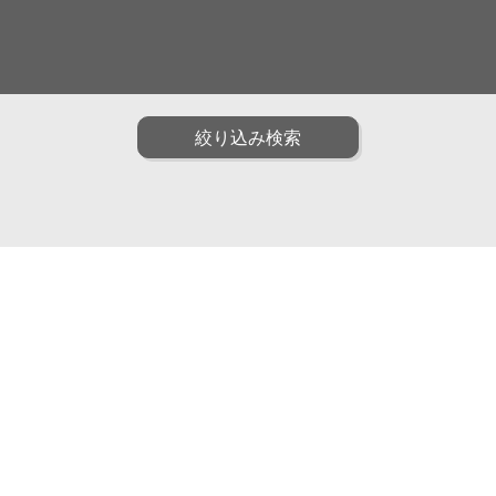
面白い
ファッション
ポップ
油画
水彩
アニメ・ゲーム
装画・抽象
男性
子供
絞り込み検索
トリック
インフォグラフィック
クラフト・工芸・立体
動物
植物
食べ物
雑貨・静物・インテリ
子育て・教育
カリグラフィ
説図