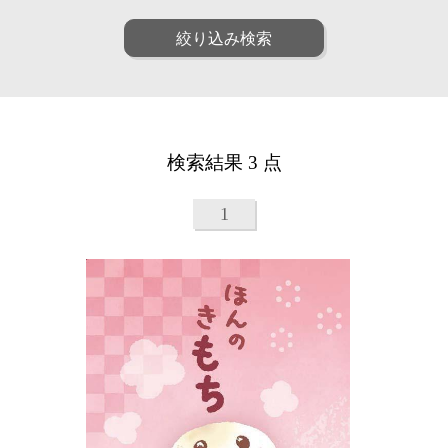
ファッション
ポップ
人物
女性
絞り込み検索
リアル
アート
男性
子供
和・毛筆
油画
シニア
ファミリー
水彩
パステル
ペア
動物
線画
漫画
植物
建物
アニメ・ゲーム
装画・抽象
風景
乗り物
童画・絵本
デジタル
検索結果 3 点
食べ物
雑貨・静物・インテリア
アイソメトリック
インフォグラフィック
ビジネス
医療
クラフト・工芸・立体
1
美容
子育て・教育
カリグラフィ
柄・パターン
カレンダー・季節・催事
ルポ・解説図