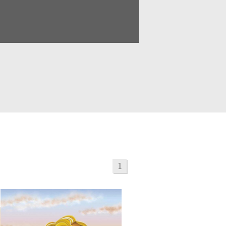
リアル
パステル
童画・絵本
シニア
建物
ア
ビジネス
柄・パターン
1