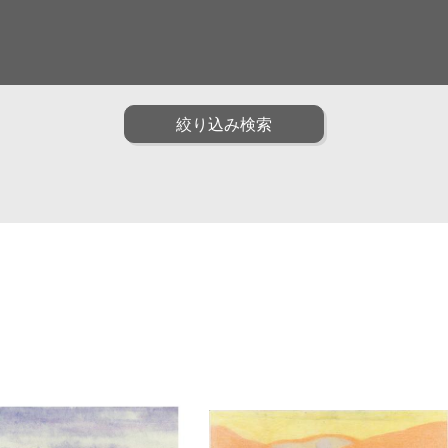
面白い
ファッション
ポップ
油画
水彩
アニメ・ゲーム
装画・抽象
男性
子供
絞り込み検索
トリック
インフォグラフィック
クラフト・工芸・立体
動物
植物
食べ物
雑貨・静物・インテリ
子育て・教育
カリグラフィ
説図