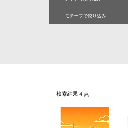
モチーフで絞り込み
キャラクター
ゆるい・
アート
和・毛筆
線画
漫画
人物
女性
デジタル
アイソメ
ファミリー
ペア
風景
乗り物
医療
美容
カレンダー・季節・催事
ルポ・解
検索結果 4 点