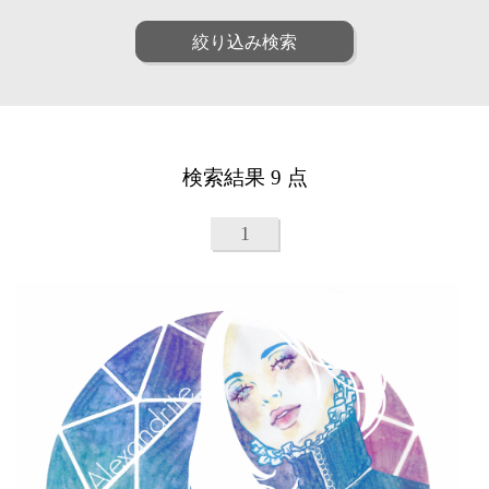
ファッション
ポップ
人物
女性
絞り込み検索
リアル
アート
男性
子供
和・毛筆
油画
シニア
ファミリー
水彩
パステル
ペア
動物
線画
漫画
植物
建物
アニメ・ゲーム
装画・抽象
風景
乗り物
童画・絵本
デジタル
検索結果 9 点
食べ物
雑貨・静物・インテリア
アイソメトリック
インフォグラフィック
ビジネス
医療
クラフト・工芸・立体
1
美容
子育て・教育
カリグラフィ
柄・パターン
カレンダー・季節・催事
ルポ・解説図