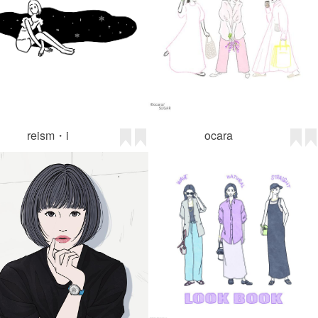
reism・i
ocara