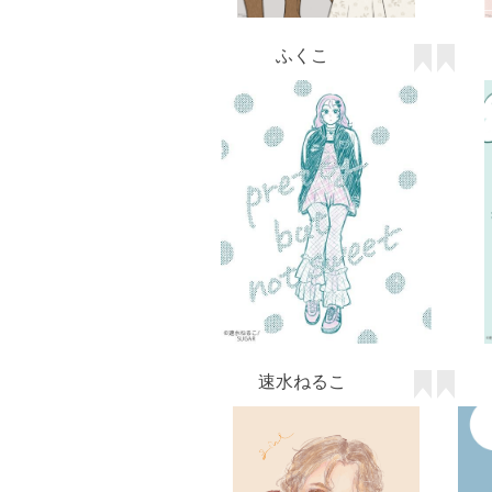
ふくこ
速水ねるこ