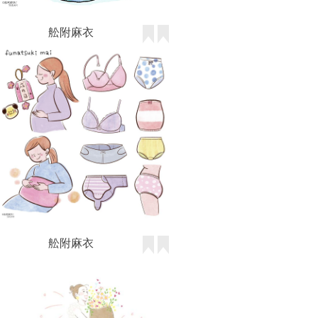
舩附麻衣
舩附麻衣