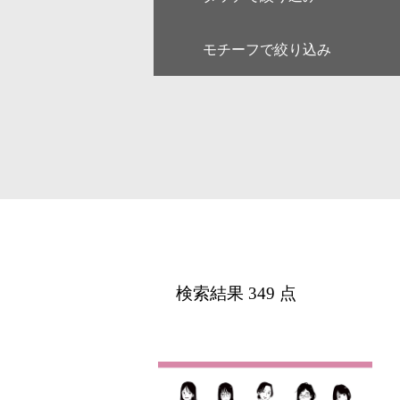
モチーフで絞り込み
キャラクター
ゆるい・
アート
和・毛筆
線画
漫画
人物
女性
デジタル
アイソメ
ファミリー
ペア
風景
乗り物
医療
美容
カレンダー・季節・催事
ルポ・解
検索結果 349 点