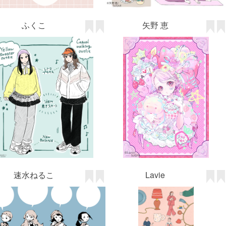
ふくこ
矢野 恵
速水ねるこ
Lavie