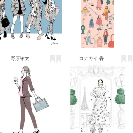
野原祐太
コナガイ 香