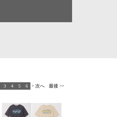
リアル
パステル
童画・絵本
シニア
建物
ア
ビジネス
柄・パターン
3
4
5
6
次へ
最後
>
>>