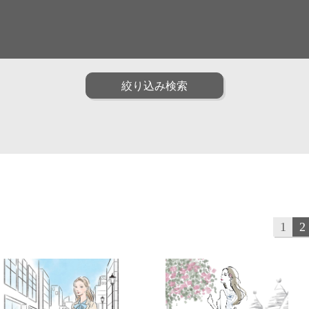
面白い
ファッション
ポップ
油画
水彩
アニメ・ゲーム
装画・抽象
男性
子供
絞り込み検索
トリック
インフォグラフィック
クラフト・工芸・立体
動物
植物
食べ物
雑貨・静物・インテリ
子育て・教育
カリグラフィ
説図
1
2