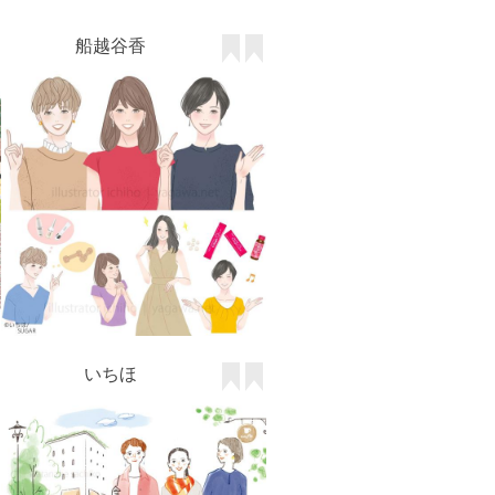
船越谷香
いちほ