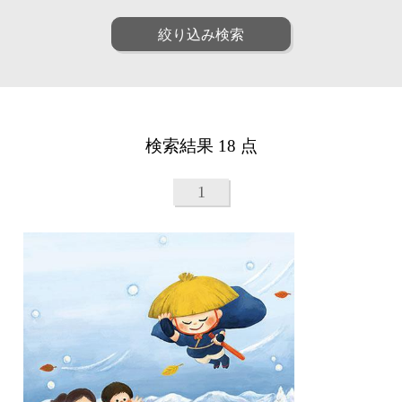
ファッション
ポップ
人物
女性
絞り込み検索
リアル
アート
男性
子供
和・毛筆
油画
シニア
ファミリー
水彩
パステル
ペア
動物
線画
漫画
植物
建物
アニメ・ゲーム
装画・抽象
風景
乗り物
童画・絵本
デジタル
検索結果 18 点
食べ物
雑貨・静物・インテリア
アイソメトリック
インフォグラフィック
ビジネス
医療
クラフト・工芸・立体
1
美容
子育て・教育
カリグラフィ
柄・パターン
カレンダー・季節・催事
ルポ・解説図