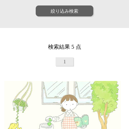
ファッション
ポップ
人物
女性
絞り込み検索
リアル
アート
男性
子供
和・毛筆
油画
シニア
ファミリー
水彩
パステル
ペア
動物
線画
漫画
植物
建物
アニメ・ゲーム
装画・抽象
風景
乗り物
童画・絵本
デジタル
検索結果 5 点
食べ物
雑貨・静物・インテリア
アイソメトリック
インフォグラフィック
ビジネス
医療
クラフト・工芸・立体
1
美容
子育て・教育
カリグラフィ
柄・パターン
カレンダー・季節・催事
ルポ・解説図