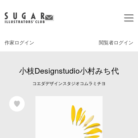
作家ログイン
閲覧者ログイン
小枝Designstudio小村みち代
コエダデザインスタジオコムラミチヨ