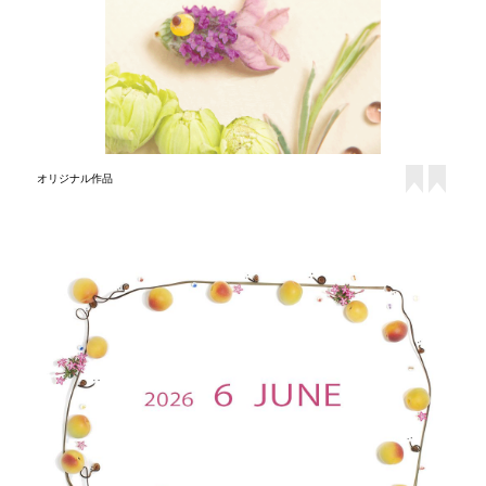
オリジナル作品