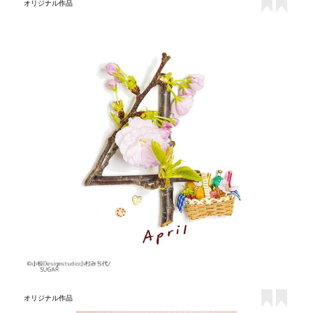
オリジナル作品
オリジナル作品