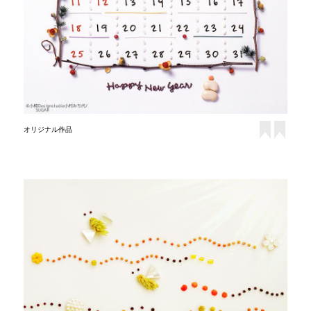
オリジナル作品