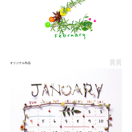
オリジナル作品