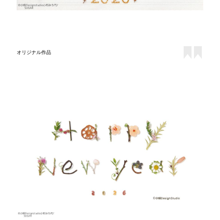
オリジナル作品