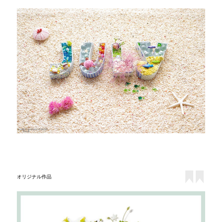
オリジナル作品