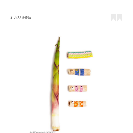
オリジナル作品