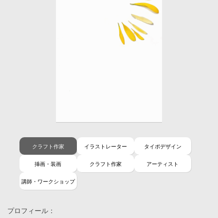
クラフト作家
イラストレーター
タイポデザイン
挿画・装画
クラフト作家
アーティスト
講師・ワークショップ
プロフィール：