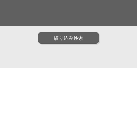
面白い
ファッション
ポップ
油画
水彩
アニメ・ゲーム
装画・抽象
男性
子供
絞り込み検索
トリック
インフォグラフィック
クラフト・工芸・立体
動物
植物
食べ物
雑貨・静物・インテリ
子育て・教育
カリグラフィ
説図