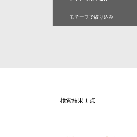
モチーフで絞り込み
キャラクター
ゆるい・
アート
和・毛筆
線画
漫画
人物
女性
デジタル
アイソメ
ファミリー
ペア
風景
乗り物
医療
美容
カレンダー・季節・催事
ルポ・解
検索結果 1 点