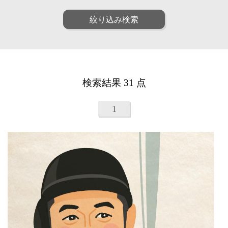
ファッション
ポップ
人物
女性
絞り込み検索
リアル
アート
男性
子供
和・毛筆
油画
シニア
ファミリー
水彩
パステル
ペア
動物
線画
漫画
植物
建物
アニメ・ゲーム
装画・抽象
風景
乗り物
童画・絵本
デジタル
検索結果 31 点
食べ物
雑貨・静物・インテリア
アイソメトリック
インフォグラフィック
ビジネス
医療
クラフト・工芸・立体
1
美容
子育て・教育
カリグラフィ
柄・パターン
カレンダー・季節・催事
ルポ・解説図