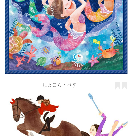
しょこら・ぺす