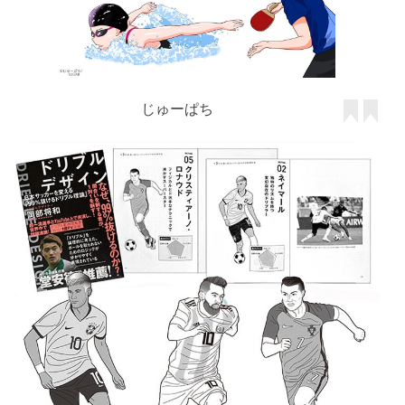
じゅーぱち