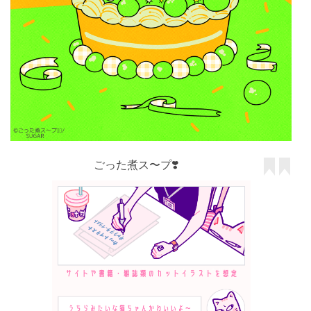
ごった煮ス〜プ❣️