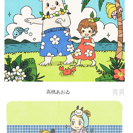
高桃あおゐ