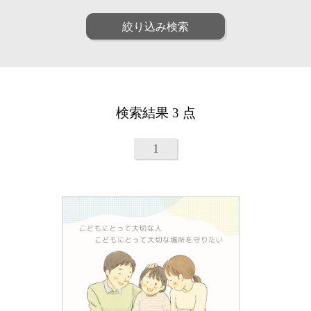
ファッション
ポップ
人物
女性
絞り込み検索
リアル
アート
男性
子供
和・毛筆
油画
シニア
ファミリー
水彩
パステル
ペア
動物
線画
漫画
植物
建物
アニメ・ゲーム
装画・抽象
風景
乗り物
童画・絵本
デジタル
検索結果 3 点
食べ物
雑貨・静物・インテリア
アイソメトリック
インフォグラフィック
ビジネス
医療
クラフト・工芸・立体
1
美容
子育て・教育
カリグラフィ
柄・パターン
カレンダー・季節・催事
ルポ・解説図