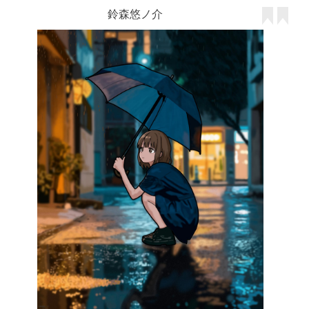
鈴森悠ノ介