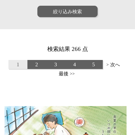
ファッション
ポップ
人物
女性
絞り込み検索
リアル
アート
男性
子供
和・毛筆
油画
シニア
ファミリー
水彩
パステル
ペア
動物
線画
漫画
植物
建物
アニメ・ゲーム
装画・抽象
風景
乗り物
童画・絵本
デジタル
検索結果 266 点
食べ物
雑貨・静物・インテリア
アイソメトリック
インフォグラフィック
ビジネス
医療
クラフト・工芸・立体
1
2
3
4
5
次へ
>
美容
子育て・教育
カリグラフィ
柄・パターン
最後
>>
カレンダー・季節・催事
ルポ・解説図