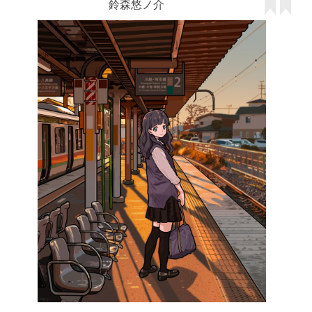
鈴森悠ノ介