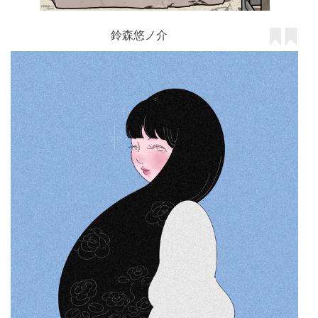
鈴森悠ノ介