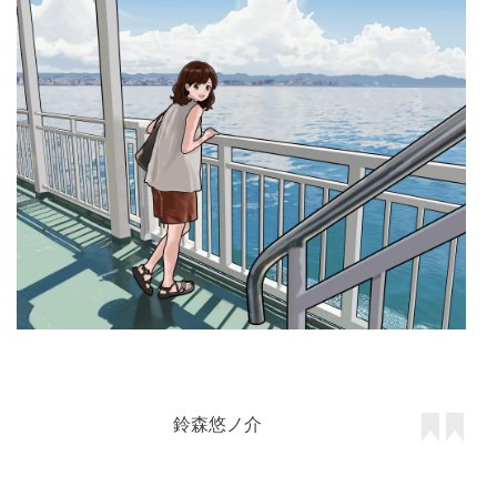
鈴森悠ノ介