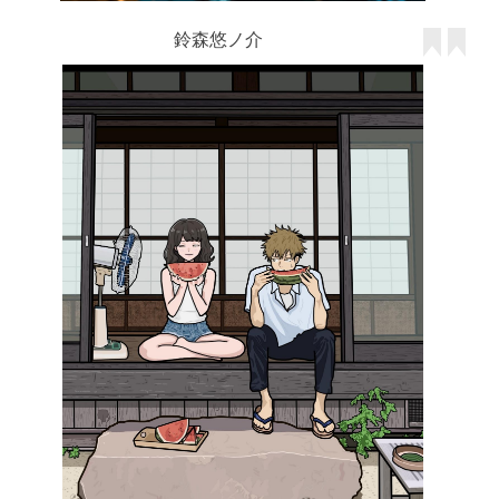
鈴森悠ノ介