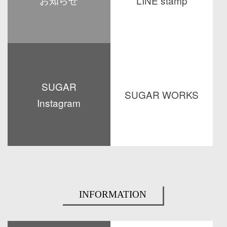
LINE stamp
お知らせ
2026年8月13日（木）〜 2026年
ハコイヌのLINEスタンプ第三弾発
8月16日（日）まで
売中
2026/08/07
2026/06/15
すぎやままり
2026/08/06
SUGAR
SUGAR WORKS
Instagram
SUGAR Illustrators' Clubの
SUGAR WORKS アップしました
公式Instagramを開設
2026/04/30
2026/04/30
INFORMATION