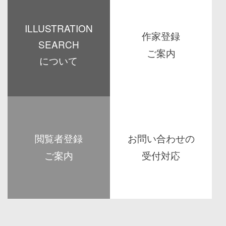
ILLUSTRATION
作家登録
SEARCH
ご案内
について
SUGAR WEB 作家・作品検索に
新規作家登録、有料会員への切替
noi noi ( ノイノイ )
ついて
受付
2026/08/06
2025/05/30
2025/05/30
閲覧者登録
お問い合わせの
ご案内
受付対応
新しくなったSUGAR WEBに加わ
新しくなったSUGAR WEBのお問
った新しい機能「閲覧者登録」を
い合わせ先と受付対応のご案内
2025/05/30
2025/05/30
お試しください