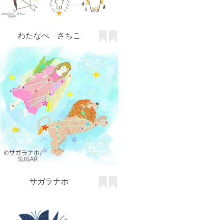
わたなべ さちこ
サガラナホ