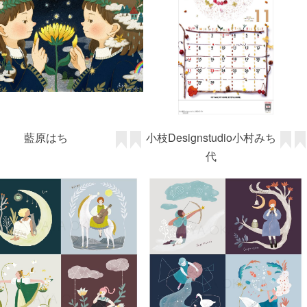
藍原はち
小枝Designstudio小村みち
代