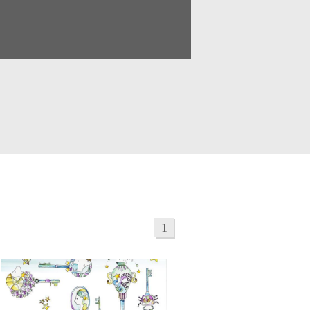
リアル
パステル
童画・絵本
シニア
建物
ア
ビジネス
柄・パターン
1