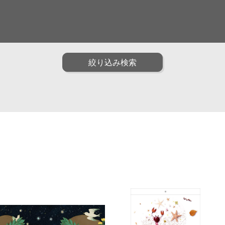
面白い
ファッション
ポップ
油画
水彩
アニメ・ゲーム
装画・抽象
男性
子供
絞り込み検索
トリック
インフォグラフィック
クラフト・工芸・立体
動物
植物
食べ物
雑貨・静物・インテリ
子育て・教育
カリグラフィ
説図