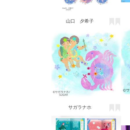
山口 夕希子
サガラナホ