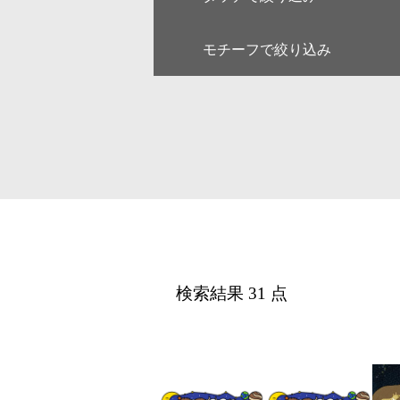
モチーフで絞り込み
キャラクター
ゆるい・
アート
和・毛筆
線画
漫画
人物
女性
デジタル
アイソメ
ファミリー
ペア
風景
乗り物
医療
美容
カレンダー・季節・催事
ルポ・解
検索結果 31 点