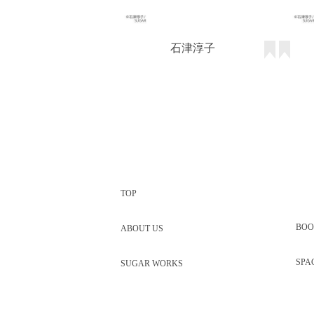
石津淳子
TOP
BOO
ABOUT US
SPA
SUGAR WORKS