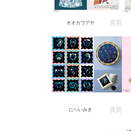
オオカワアヤ
にへいみき