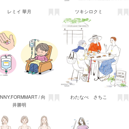
NNY.FORMMART / 向
わたなべ さちこ
井勝明
清水利江子
戸村桂子