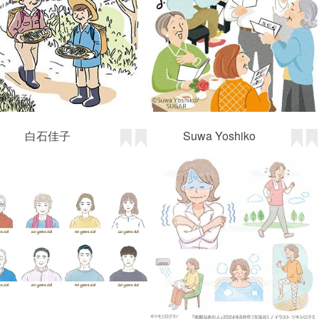
レミイ 華月
ツキシロクミ