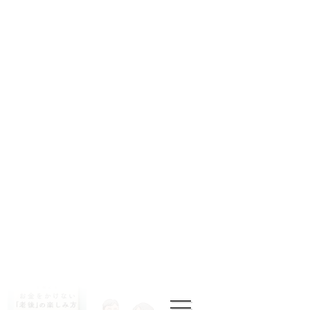
1
ツキシロクミ