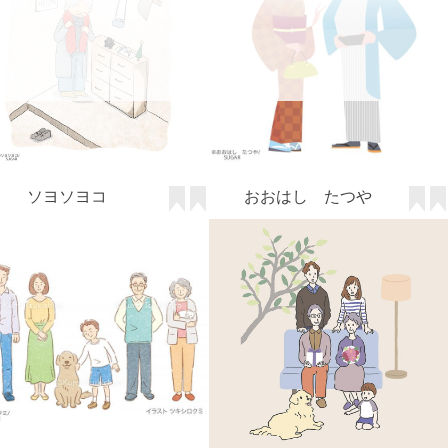
ツキシロクミ
reism・i