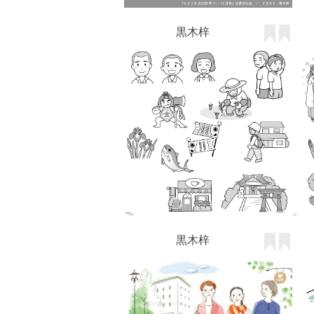
黒木梓
わたなべ さちこ