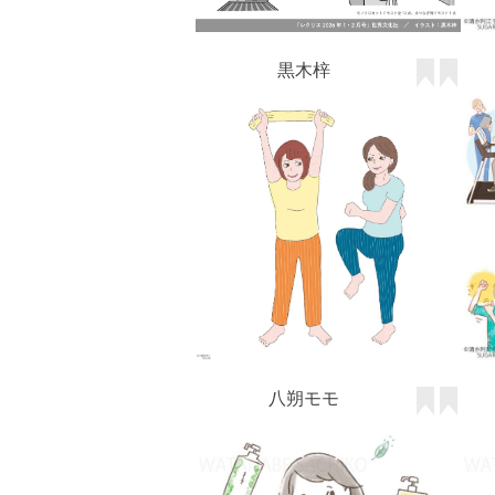
八朔モモ
わたなべ さちこ