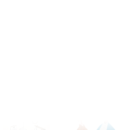
ソヨソヨコ
おおはし たつや