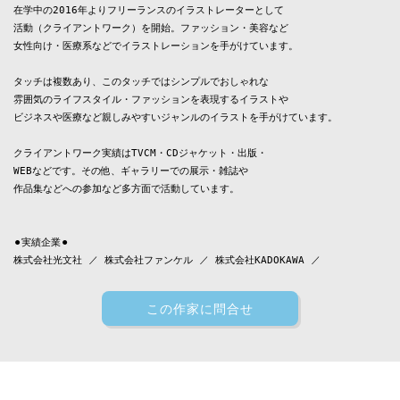
在学中の2016年よりフリーランスのイラストレーターとして

活動（クライアントワーク）を開始。ファッション・美容など

女性向け・医療系などでイラストレーションを手がけています。

タッチは複数あり、このタッチではシンプルでおしゃれな

雰囲気のライフスタイル・ファッションを表現するイラストや

ビジネスや医療など親しみやすいジャンルのイラストを手がけています。

クライアントワーク実績はTVCM・CDジャケット・出版・

WEBなどです。その他、ギャラリーでの展示・雑誌や

作品集などへの参加など多方面で活動しています。

⚫︎実績企業⚫︎

株式会社光文社 ／ 株式会社ファンケル ／ 株式会社KADOKAWA ／ 

医療創生大学 ／ 丸紅ファッションプラニング株式会社 ／ フェスタリアホールディン
株式会社ジャストシステム ／ キングレコード株式会社 ／ 株式会社リクルート ／ 

この作家に問合せ
旭化成ファーマ株式会社 ／ 武田コンシューマーヘルスケア株式会社 ／ 

大王製紙株式会社 ／ ロート製薬株式会社 ／ ウエルシアホールディングス株式会社 ／