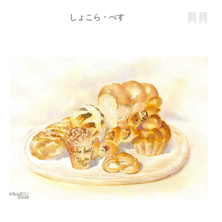
しょこら・ぺす