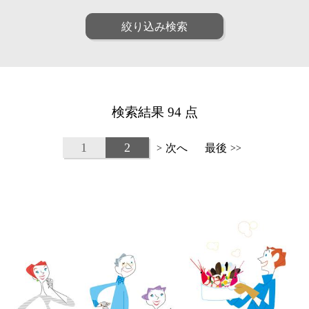
ファッション
ポップ
人物
女性
絞り込み検索
リアル
アート
男性
子供
和・毛筆
油画
シニア
ファミリー
水彩
パステル
ペア
動物
線画
漫画
植物
建物
アニメ・ゲーム
装画・抽象
風景
乗り物
童画・絵本
デジタル
検索結果 94 点
食べ物
雑貨・静物・インテリア
アイソメトリック
インフォグラフィック
ビジネス
医療
クラフト・工芸・立体
1
2
次へ
最後
>
>>
美容
子育て・教育
カリグラフィ
柄・パターン
カレンダー・季節・催事
ルポ・解説図