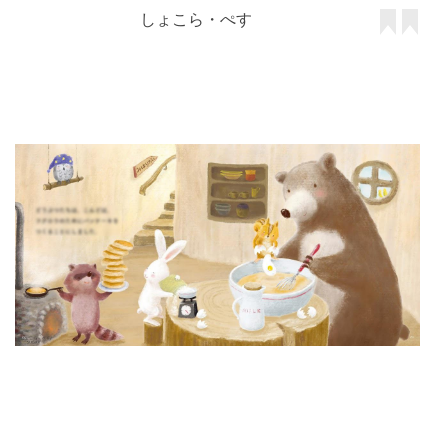
しょこら・ぺす